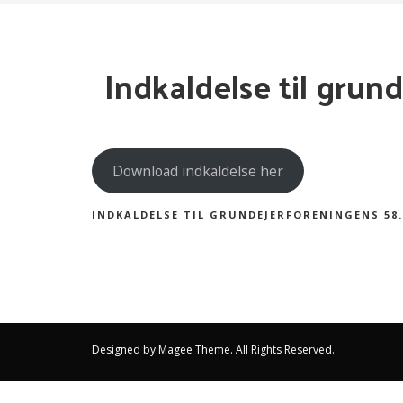
Indkaldelse til grun
Download indkaldelse her
INDKALDELSE TIL GRUNDEJERFORENINGENS 58.
Designed by
Magee Theme
. All Rights Reserved.