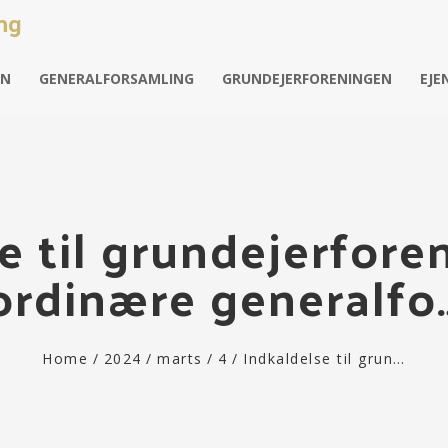
ng
EN
GENERALFORSAMLING
GRUNDEJERFORENINGEN
EJ
e til grundejerfore
ordinære generalfo
Home
/
2024
/
marts
/
4
/
Indkaldelse til grun…