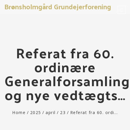
Brønsholmgård Grundejerforening
Tog
navi
Referat fra 60.
ordinære
Generalforsamling
og nye vedtægts…
Home
/
2025
/
april
/
23
/
Referat fra 60. ordi…