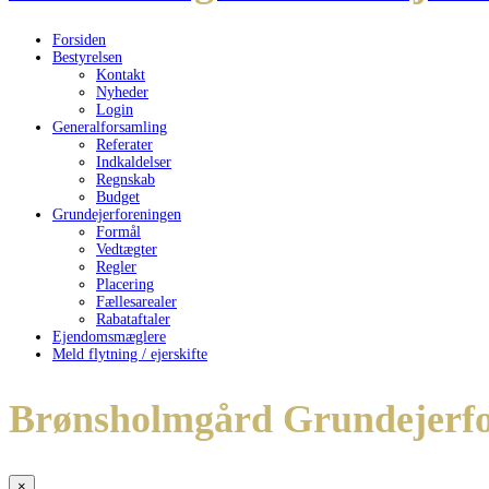
Forsiden
Bestyrelsen
Kontakt
Nyheder
Login
Generalforsamling
Referater
Indkaldelser
Regnskab
Budget
Grundejerforeningen
Formål
Vedtægter
Regler
Placering
Fællesarealer
Rabataftaler
Ejendomsmæglere
Meld flytning / ejerskifte
Brønsholmgård Grundejerfo
×