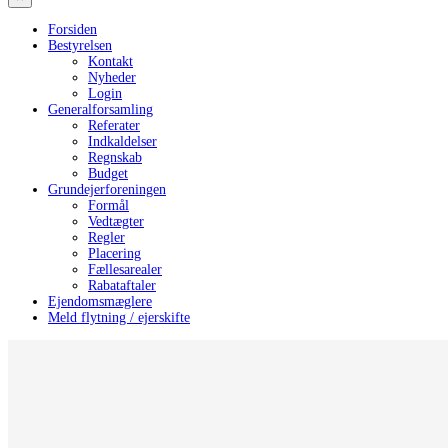
Forsiden
Bestyrelsen
Kontakt
Nyheder
Login
Generalforsamling
Referater
Indkaldelser
Regnskab
Budget
Grundejerforeningen
Formål
Vedtægter
Regler
Placering
Fællesarealer
Rabataftaler
Ejendomsmæglere
Meld flytning / ejerskifte