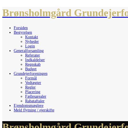
Brønsholmgård Grundejerfo
Forsiden
Bestyrelsen
Kontakt
Nyheder
Login
Generalforsamling
Referater
Indkaldelser
Regnskab
Budget
Grundejerforeningen
Formål
Vedtægter
Regler
Placering
Fællesarealer
Rabataftaler
Ejendomsmæglere
Meld flytning / ejerskifte
Brønsholmgård Grundejerfo