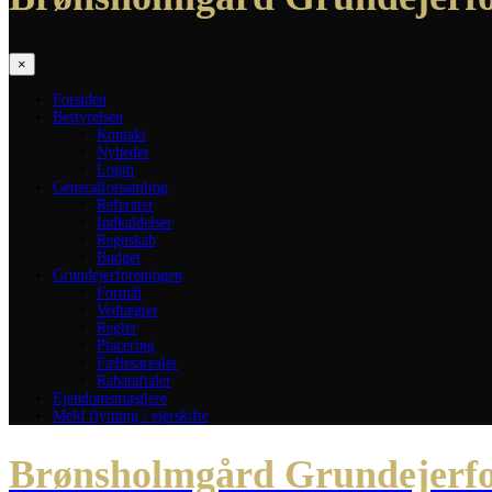
×
Forsiden
Bestyrelsen
Kontakt
Nyheder
Login
Generalforsamling
Referater
Indkaldelser
Regnskab
Budget
Grundejerforeningen
Formål
Vedtægter
Regler
Placering
Fællesarealer
Rabataftaler
Ejendomsmæglere
Meld flytning / ejerskifte
Brønsholmgård Grundejerfo