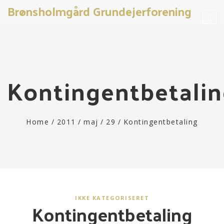
Brønsholmgård Grundejerforening
Tog
navi
Kontingentbetali
Home
/
2011
/
maj
/
29
/
Kontingentbetaling
IKKE KATEGORISERET
Kontingentbetaling