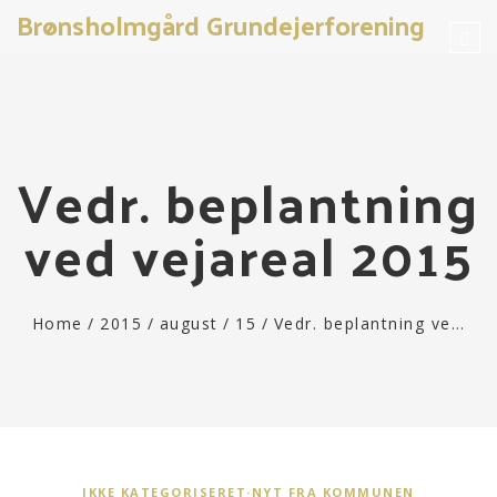
Brønsholmgård Grundejerforening
Tog
navi
Vedr. beplantning
ved vejareal 2015
Home
/
2015
/
august
/
15
/
Vedr. beplantning ve…
IKKE KATEGORISERET
·
NYT FRA KOMMUNEN