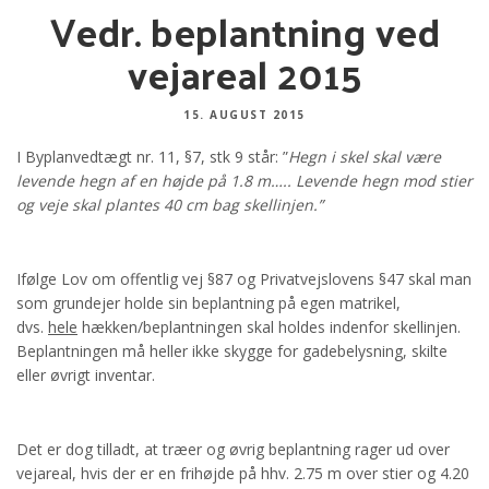
Vedr. beplantning ved
vejareal 2015
15. AUGUST 2015
I Byplanvedtægt nr. 11, §7, stk 9 står: ”
Hegn i skel skal være
levende hegn af en højde på 1.8 m….. Levende hegn mod stier
og veje skal plantes 40 cm bag skellinjen.”
I
følge Lov om offentlig vej §87 og Privatvejslovens §47 skal man
som grundejer holde sin beplantning på egen matrikel,
dvs.
hele
hækken
/
beplantning
en
skal holdes indenfor skellinjen.
Beplantningen må heller ikke skygge for gadebelysning, skilte
eller øvrigt inventar.
Det er dog tilladt, at træer og øvrig beplantning rager ud over
vejareal, hvis der er en frihøjde på hhv. 2.75 m over stier og 4.20